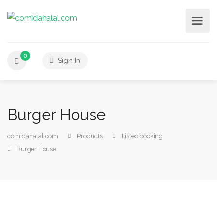
0
Sign In
Burger House
comidahalal.com
Products
Listeo booking
Burger House