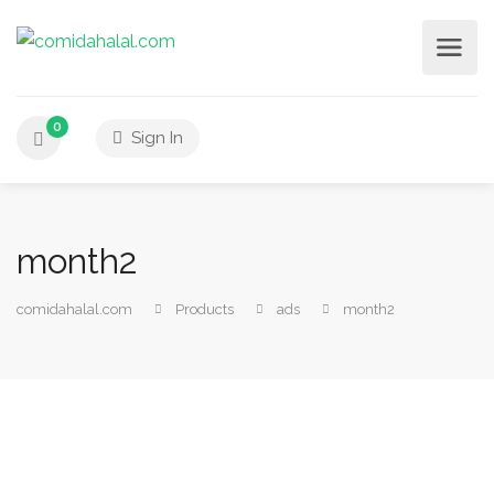
0
Sign In
month2
comidahalal.com
Products
ads
month2