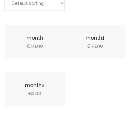
month
month1
49,90
35,90
€
€
month2
1,00
€