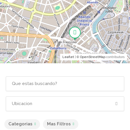
Leaflet
| ©
OpenStreetMap
contributors
Categorias
Mas Filtros