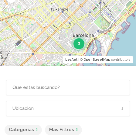
3
Leaflet
| ©
OpenStreetMap
contributors
Categorias
Mas Filtros