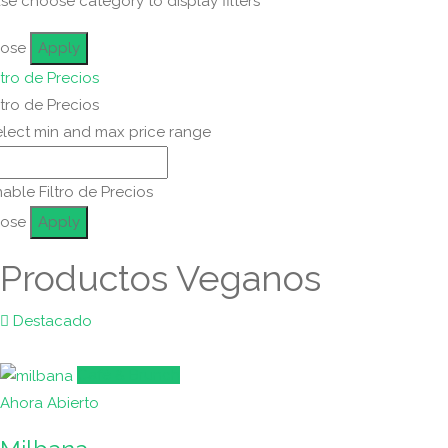
se choose category to display filters
lose
Apply
ltro de Precios
ltro de Precios
elect min and max price range
able Filtro de Precios
lose
Apply
Productos Veganos
Destacado
Café & Brunch
Ahora Abierto