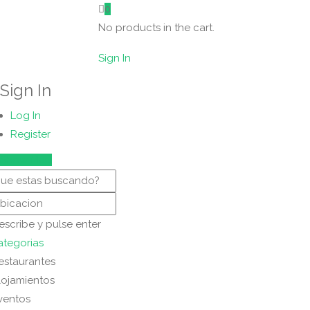
0
No products in the cart.
Sign In
Sign In
Log In
Register
Show Map
escribe y pulse enter
ategorias
estaurantes
lojamientos
ventos