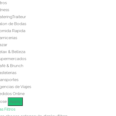
tros
itness
ateringTraiteur
alon de Bodas
omida Rapida
arnicerias
azar
elax & Belleza
upermercados
afé & Brunch
astelerias
ransportes
gencias de Viajes
edidos Online
lose
Apply
s Filtros